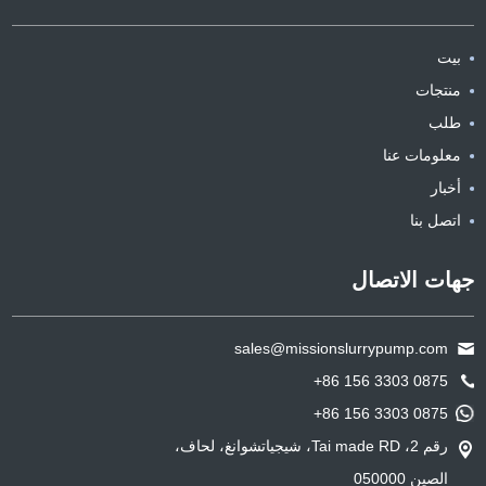
بيت
منتجات
طلب
معلومات عنا
أخبار
اتصل بنا
جهات الاتصال
sales@missionslurrypump.com
+86 156 3303 0875
+86 156 3303 0875
رقم 2، Tai made RD، شيجياتشوانغ، لحاف،
الصين 050000