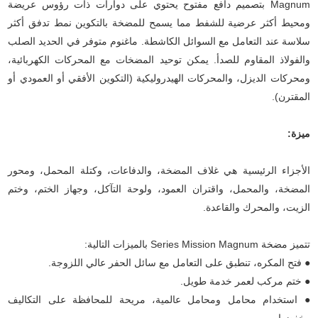
Magnum بتصميم دافع مفتوح يحتوي على دوارات ذات رؤوس عريضة
ومحيط أكثر عرضية للشفط مما يسمح للمضخة بالتكوين نمط تدفق أكثر
سلاسة عند التعامل مع السوائل الكاشطة. ماغنوم متوفر في الحديد الصلب
والفولاذ المقاوم للصدأ. يمكن توحيد المضخات مع المحركات الكهربائية،
ومحركات الديزل، والمحركات الهيدروليكية (التكوين الأفقي أو العمودي أو
المقترن).
ميزة:
الأجزاء الرئيسية هي غلاف المضخة، والدفاعات، وكتلة المحمل، ومحور
المضخة، والمحمل، واقتران العمود، ولوحة التآكل، وجهاز الختم، وختم
الزيت، والمحرك والقاعدة.
تتميز مضخة Series Mission Magnum بالميزات التالية:
● فتح المكره، تنطبق على التعامل مع سائل الحفر عالي اللزوجة.
● ختم مركب لعمر خدمة طويل.
● استخدام محامل ومحامل عالمية، مريحة للمحافظة على التكاليف