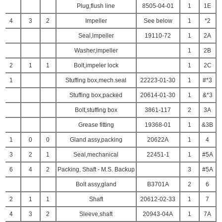
Plug,flush line
8505-04-01
1
1E
4
3
2
Impeller
See below
1
2*
Seal,impeller
19110-72
1
2A
Washer,impeller
1
2B
2
1
1
Bolt,impeler lock
1
2C
1
Stuffing box,mech.seal
22223-01-30
1
3*#
Stuffing box,packed
20614-01-30
1
3*&
Bolt,stuffing box
3861-117
2
3A
Grease fitting
19368-01
1
3B&
1
0
0
Gland assy,packing
20622A
1
4
3
2
1
Seal,mechanical
22451-1
1
5A#
6
4
2
Packing, Shaft - M.S. Backup
3
5A#
Bolt assy,gland
B3701A
2
6
2
1
1
Shaft
20612-02-33
1
7
4
3
2
Sleeve,shaft
20943-04A
1
7A