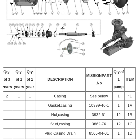
Q
ty.
Q
ty.
Q
ty.
Q
ty.
of
MISSION
PART
of
3
of
2
of
1
DESCRIPTION
1
ITEM
No.
years
years
year
pump
2
1
1
Casing
See below
1
1*
Gasket,casing
10399-46-1
1
1A
Nut,casing
3932-61
12
1B
Stud,casing
3862-76
12
1C
Plug,Casing Drain
8505-04-01
1
1D