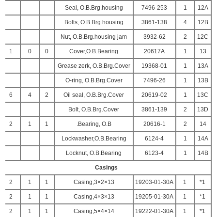
Seal, O.B.Brg.housing
7496-253
1
12A
Bolts, O.B.Brg.housing
3861-138
4
12B
Nut, O.B.Brg.housing jam
3932-62
2
12C
1
0
0
Cover,O.B.Bearing
20617A
1
13
Grease zerk, O.B.Brg.Cover
19368-01
1
13A
O-ring, O.B.Brg.Cover
7496-26
1
13B
6
4
2
Oil seal, O.B.Brg.Cover
20619-02
1
13C
Bolt, O.B.Brg.Cover
3861-139
2
13D
2
1
1
Bearing, O.B.
20616-1
2
14
Lockwasher,O.B.Bearing
6124-4
1
14A
Locknut, O.B.Bearing
6123-4
1
14B
Casings
2
1
1
Casing,3×2×13
19203-01-30A
1
1*
2
1
1
Casing,4×3×13
19205-01-30A
1
1*
2
1
1
Casing,5×4×14
19222-01-30A
1
1*