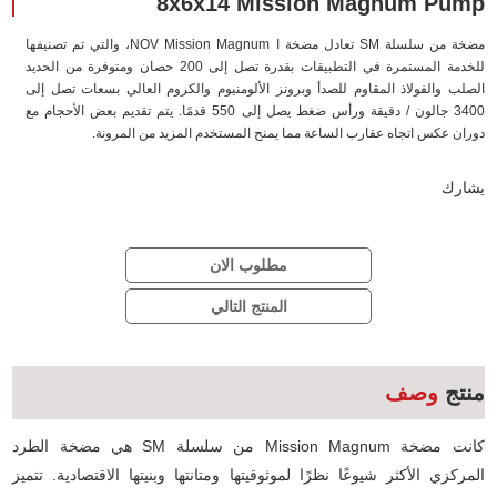
8x6x14 Mission Magnum Pump
مضخة من سلسلة SM تعادل مضخة NOV Mission Magnum I، والتي تم تصنيفها
للخدمة المستمرة في التطبيقات بقدرة تصل إلى 200 حصان ومتوفرة من الحديد
الصلب والفولاذ المقاوم للصدأ وبرونز الألومنيوم والكروم العالي بسعات تصل إلى
3400 جالون / دقيقة ورأس ضغط يصل إلى 550 قدمًا. يتم تقديم بعض الأحجام مع
دوران عكس اتجاه عقارب الساعة مما يمنح المستخدم المزيد من المرونة.
يشارك
مطلوب الان
المنتج التالي
منتج
وصف
كانت مضخة Mission Magnum من سلسلة SM هي مضخة الطرد
المركزي الأكثر شيوعًا نظرًا لموثوقيتها ومتانتها وبنيتها الاقتصادية. تتميز