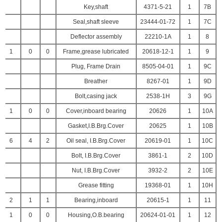
Key,shaft
4371-5-21
1
7B
Seal,shaft sleeve
23444-01-72
1
7C
Deflector assembly
22210-1A
1
8
1
0
0
Frame,grease lubricated
20618-12-1
1
9
Plug, Frame Drain
8505-04-01
1
9C
Breather
8267-01
1
9D
Bolt,casing jack
2538-1H
3
9G
1
0
0
Cover,inboard bearing
20626
1
10A
Gasket,I.B.Brg.Cover
20625
1
10B
6
4
2
Oil seal, I.B.Brg.Cover
20619-01
1
10C
Bolt, I.B.Brg.Cover
3861-1
2
10D
Nut, I.B.Brg.Cover
3932-2
2
10E
Grease fitting
19368-01
1
10H
2
1
1
Bearing,inboard
20615-1
1
11
1
0
0
Housing,O.B.bearing
20624-01-01
1
12