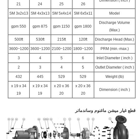
Dimension ( inch )
21
24
25
26
SM 3x2x13
SM 4x3x13
SM 5x4x14
SM 6x5x11
Model
Discharge Volume
550 gpm
875 gpm
1150 gpm
1800 gpm
(Max.)
500ft
530ft
215ft
120ft
Discharge Head (Max.)
1200~3600
1200~3600
1200~2100
1200~1800
PRM (min.-max.)
3
4
5
6
Inlet Diameter ( inch )
2
3
4
5
Outlet Diameter ( inch )
432
445
529
529
Weight (lb)
34 x 19 x
34 x 19 x
36 x 20 x
36 x 20 x
Dimension ( inch )
19
19
20
20
قطع غيار ميشن ماغنوم وساندماتر