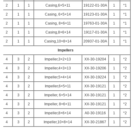
2
1
1
Casing,6×5×11
19122-01-30A
1
1*
2
1
1
Casing, 6×5×14
19123-01-30A
1
1*
2
1
1
Casing, 8×6×11
19763-01-30A
1
1*
2
1
1
Casing,8×6×14
19117-01-30A
1
1*
2
1
1
Casing,10×8×14
20937-01-30A
1
1*
Impellers
4
3
2
Impeller,3×2×13
19204-XX-30
1
2*
4
3
2
Impeller,4×3×13
19206-XX-30
1
2*
4
3
2
Impeller,5×4×14
19224-XX-30
1
2*
4
3
2
Impeller,6×5×11
19121-XX-30
1
2*
4
3
2
Impeller, 6×5×14
19121-XX-30
1
2*
4
3
2
Impeller, 8×6×11
19121-XX-30
1
2*
4
3
2
Impeller,8×6×14
19116-A0-30
1
2*
4
3
2
Impeller,10×8×14
21867-XX-30
1
2*