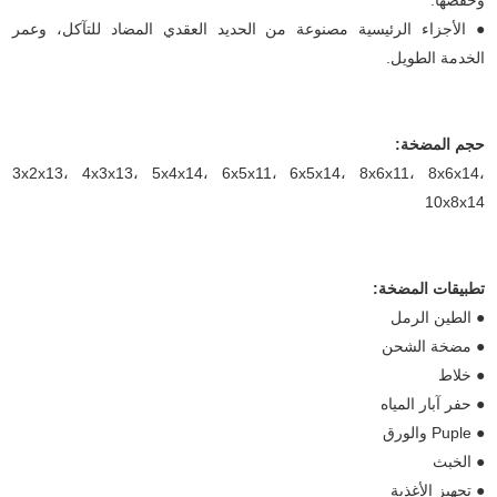
وخفضها.
● الأجزاء الرئيسية مصنوعة من الحديد العقدي المضاد للتآكل، وعمر
الخدمة الطويل.
حجم المضخة:
3x2x13، 4x3x13، 5x4x14، 6x5x11، 6x5x14، 8x6x11، 8x6x14،
10x8x14
تطبيقات المضخة:
● الطين الرمل
● مضخة الشحن
● خلاط
● حفر آبار المياه
● Puple والورق
● الخبث
● تجهيز الأغذية