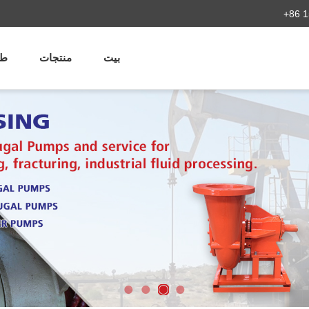
+86 1
بيت
منتجات
طل