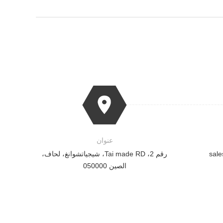
عنوان
sal
رقم 2، Tai made RD، شيجياتشوانغ، لحاف،
الصين 050000