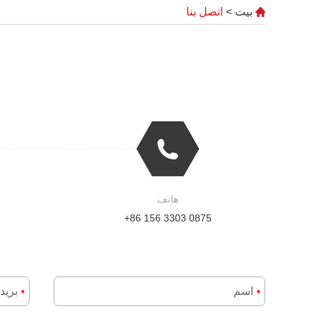
بيت
>
اتصل بنا
هاتف
+86 156 3303 0875