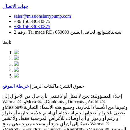
جهات الاتصال
sales@missionslurrypump.com
+86 156 3303 0875
+86 156 3303 0875
رقم 2، Tai made RD، شيجياتشوانغ، لحاف، الصين 050000
تابعنا
حقوق النشر: ماكينات الرمز |
خريطة الموقع
إخلاء المسؤولية: نحن لا نمثل أو لا ننتمي بأي حال من الأحوال إلى
Warman®، وMetso®، وGoulds®، وDurco®، وAndritz®،
وMission® وغيرها من الأسماء التجارية، وجميع هذه الأسماء التجارية
تحظى باحترام أصحابها. يتم استخدام أي اسم علامة تجارية أو طراز
أو رقم أو رموز أو أي أوصاف للأغراض المرجعية فقط، ولا تشير
ضمنًا إلى أن أي جزء أو مضخة مدرجة هي منتج Warman®،
وMetso®، وGoulds®، وDurco®، وAndritz®، وMission. ®. المضخة