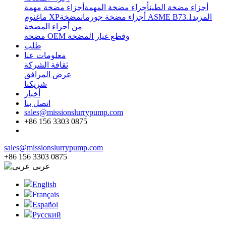
أجزاء مضخة الطين
أجزاء مضخة المهمة
أجزاء مضخة مهمة
المزيد
مضخة ASME B73.1
أجزاء مضخة جورمان
ماغنوم XP
من أجزاء المضخة
مضخة OEM وقطع غيار المضخة
طلب
معلومات عنا
ثقافة الشركة
عرض المرافق
شريكنا
أخبار
اتصل بنا
sales@missionslurrypump.com
+86 156 3303 0875
sales@missionslurrypump.com
+86 156 3303 0875
عربى
English
Français
Español
Pусский