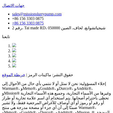
جهات الاتصال
sales@missionslurrypump.com
+86 156 3303 0875
+86 156 3303 0875
رقم 2، Tai made RD، شيجياتشوانغ، لحاف، الصين 050000
تابعنا
حقوق النشر: ماكينات الرمز |
خريطة الموقع
إخلاء المسؤولية: نحن لا نمثل أو لا ننتمي بأي حال من الأحوال إلى
Warman®، وMetso®، وGoulds®، وDurco®، وAndritz®،
وMission® وغيرها من الأسماء التجارية، وجميع هذه الأسماء التجارية
تحظى باحترام أصحابها. يتم استخدام أي اسم علامة تجارية أو طراز
أو رقم أو رموز أو أي أوصاف للأغراض المرجعية فقط، ولا تشير
ضمنًا إلى أن أي جزء أو مضخة مدرجة هي منتج Warman®،
وMetso®، وGoulds®، وDurco®، وAndritz®، وMission. ®. المضخة