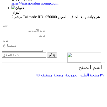
sales@missionslurrypump.com
عنوان
رقم 2، Tai made RD، شيجياتشوانغ، لحاف، الصين 050000
اسم المنتج
مضخة الطين العمودية، مضخة مستنقع 40PV