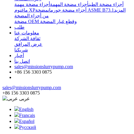
أجزاء مضخة الطين
أجزاء مضخة المهمة
أجزاء مضخة مهمة
المزيد
مضخة ASME B73.1
أجزاء مضخة جورمان
ماغنوم XP
من أجزاء المضخة
مضخة OEM وقطع غيار المضخة
طلب
معلومات عنا
ثقافة الشركة
عرض المرافق
شريكنا
أخبار
اتصل بنا
sales@missionslurrypump.com
+86 156 3303 0875
sales@missionslurrypump.com
+86 156 3303 0875
عربى
English
Français
Español
Pусский