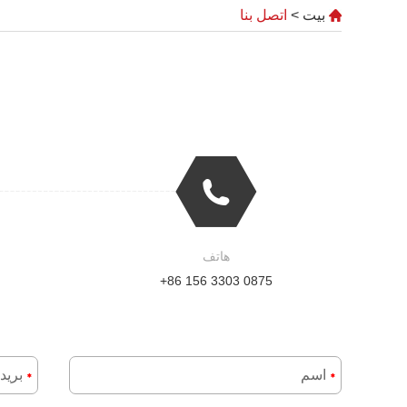
بيت
>
اتصل بنا
هاتف
+86 156 3303 0875