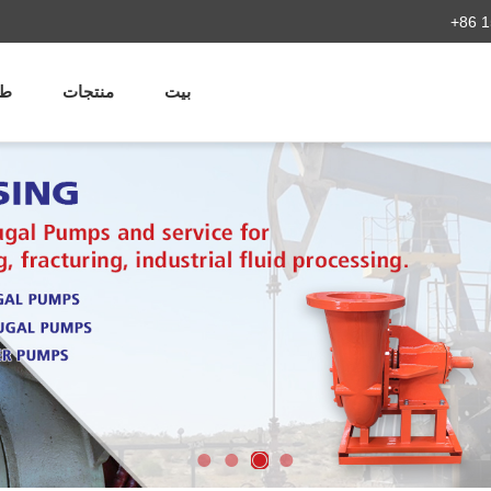
+86 1
بيت
منتجات
طل