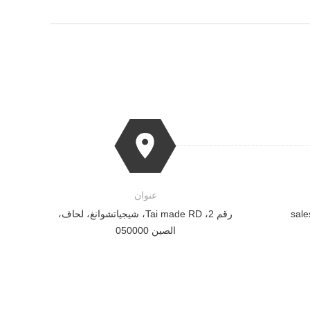
عنوان
sal
رقم 2، Tai made RD، شيجياتشوانغ، لحاف،
الصين 050000