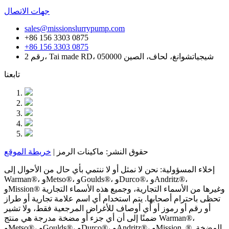
جهات الاتصال
sales@missionslurrypump.com
+86 156 3303 0875
+86 156 3303 0875
رقم 2، Tai made RD، شيجياتشوانغ، لحاف، الصين 050000
تابعنا
حقوق النشر: ماكينات الرمز |
خريطة الموقع
إخلاء المسؤولية: نحن لا نمثل أو لا ننتمي بأي حال من الأحوال إلى
Warman®، وMetso®، وGoulds®، وDurco®، وAndritz®،
وMission® وغيرها من الأسماء التجارية، وجميع هذه الأسماء التجارية
تحظى باحترام أصحابها. يتم استخدام أي اسم علامة تجارية أو طراز
أو رقم أو رموز أو أي أوصاف للأغراض المرجعية فقط، ولا تشير
ضمنًا إلى أن أي جزء أو مضخة مدرجة هي منتج Warman®،
وMetso®، وGoulds®، وDurco®، وAndritz®، وMission. ®. المضخة