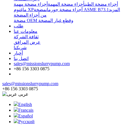
أجزاء مضخة الطين
أجزاء مضخة المهمة
أجزاء مضخة مهمة
المزيد
مضخة ASME B73.1
أجزاء مضخة جورمان
ماغنوم XP
من أجزاء المضخة
مضخة OEM وقطع غيار المضخة
طلب
معلومات عنا
ثقافة الشركة
عرض المرافق
شريكنا
أخبار
اتصل بنا
sales@missionslurrypump.com
+86 156 3303 0875
sales@missionslurrypump.com
+86 156 3303 0875
عربى
English
Français
Español
Pусский