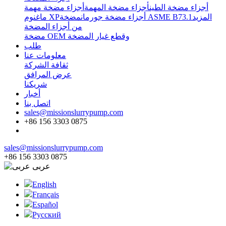
أجزاء مضخة الطين
أجزاء مضخة المهمة
أجزاء مضخة مهمة
المزيد
مضخة ASME B73.1
أجزاء مضخة جورمان
ماغنوم XP
من أجزاء المضخة
مضخة OEM وقطع غيار المضخة
طلب
معلومات عنا
ثقافة الشركة
عرض المرافق
شريكنا
أخبار
اتصل بنا
sales@missionslurrypump.com
+86 156 3303 0875
sales@missionslurrypump.com
+86 156 3303 0875
عربى
English
Français
Español
Pусский