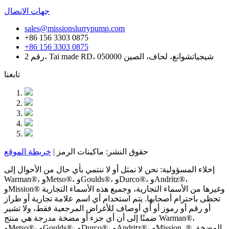
جهات الاتصال
sales@missionslurrypump.com
+86 156 3303 0875
+86 156 3303 0875
رقم 2، Tai made RD، شيجياتشوانغ، لحاف، الصين 050000
تابعنا
حقوق النشر: ماكينات الرمز |
خريطة الموقع
إخلاء المسؤولية: نحن لا نمثل أو لا ننتمي بأي حال من الأحوال إلى
Warman®، وMetso®، وGoulds®، وDurco®، وAndritz®،
وMission® وغيرها من الأسماء التجارية، وجميع هذه الأسماء التجارية
تحظى باحترام أصحابها. يتم استخدام أي اسم علامة تجارية أو طراز
أو رقم أو رموز أو أي أوصاف للأغراض المرجعية فقط، ولا تشير
ضمنًا إلى أن أي جزء أو مضخة مدرجة هي منتج Warman®،
وMetso®، وGoulds®، وDurco®، وAndritz®، وMission. ®. المضخة