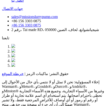
اتصل بنا
جهات الاتصال
sales@missionslurrypump.com
+86 156 3303 0875
+86 156 3303 0875
رقم 2، Tai made RD، شيجياتشوانغ، لحاف، الصين 050000
تابعنا
حقوق النشر: ماكينات الرمز |
خريطة الموقع
إخلاء المسؤولية: نحن لا نمثل أو لا ننتمي بأي حال من الأحوال إلى
Warman®، وMetso®، وGoulds®، وDurco®، وAndritz®،
وMission® وغيرها من الأسماء التجارية، وجميع هذه الأسماء التجارية
تحظى باحترام أصحابها. يتم استخدام أي اسم علامة تجارية أو طراز
أو رقم أو رموز أو أي أوصاف للأغراض المرجعية فقط، ولا تشير
ضمنًا إلى أن أي جزء أو مضخة مدرجة هي منتج Warman®،