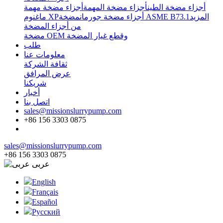
أجزاء مضخة الطين
أجزاء مضخة المهمة
أجزاء مضخة مهمة
المزيد
مضخة ASME B73.1
أجزاء مضخة جورمان
ماغنوم XP
من أجزاء المضخة
مضخة OEM وقطع غيار المضخة
طلب
معلومات عنا
ثقافة الشركة
عرض المرافق
شريكنا
أخبار
اتصل بنا
sales@missionslurrypump.com
+86 156 3303 0875
sales@missionslurrypump.com
+86 156 3303 0875
عربى
English
Français
Español
Pусский