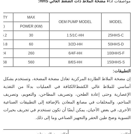
مواصفات أدا
ء مضخة الملاط ذات الضغط العالي HHS:
CITY
MAX
OEM PUMP MODEL
MODEL
(m 3 /h)
POWER (KW)
16.2~34.2
30
1.5/1C-HH
25HHS-C
136.8
60
3/2D-HH
50HHS-D
324~720
260
6/4F-HH
100HHS-F
468~1008
560
8/6S-HH
150HHS-S
التطبيقات:
إن مضخة الملاط الطاردة المركزية تعادل مضخة المضخة، وتستخدم بشكل
أساسي للملاط عالي الكشط/الكثافة في العمليات بدءًا من التغذية
الإعصارية وحتى إعادة الطحن، وتصريف المطاحن، والتعويم، وتصريف
المناجم، والمخلفات في مصانع المعادن بالإضافة إلى التطبيقات الصناعية
الأخرى، في بعض الأحيان، يمكن أيضًا أن تكون تستخدم في تجريف بحيرات
التسوية وضخ طين الحفر والتجهيز الصناعي وما إلى ذلك.
• التعدين
• التسميد بالفوسفات