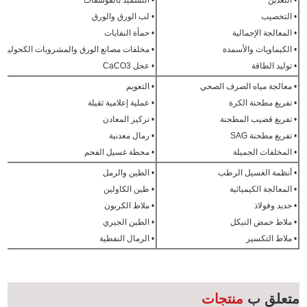
• التخصيب
• لب الورق والورق
• المعالجة الإجمالية
• حمأة النفايات
• الكيماويات والأسمدة
• مخلفات مصانع الورق والمشروبات الكحولية
• توليد الطاقة
• عجل CaCO3
• معالجة مياه الصرف الصحي
• التعويم
• تفريغ مطحنة الكرة
• عملية إعلامية ثقيلة
• تفريغ قضيب المطحنة
• تركيز المعادن
• تفريغ مطحنة SAG
• رمال معدنية
• المخلفات الجميلة
• محطة غسيل الفحم
• أنظمة الغسيل الرطب
• الطين والرمل
• المعالجة الكيميائية
• طين الكاولين
• حديد وفولاذ
• ملاط الكربون
• ملاط حمض النيكل
• الطين الجيري
• ملاط التكسير
• الرمال النفطية
متعلق ب
منتجات