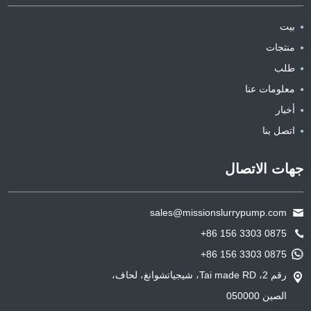
بيت
منتجات
طلب
معلومات عنا
أخبار
اتصل بنا
جهات الاتصال
sales@missionslurrypump.com
+86 156 3303 0875
+86 156 3303 0875
رقم 2، Tai made RD، شيجياتشوانغ، لحاف،
الصين 050000