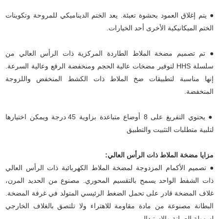
● يتم إغلاق العمود بحشوة تعبئة. يعد الختم الديناميكي للمروحة وتكوينات
الختم الميكانيكية الأخرى أحد الخيارات.
● تم تصميم مضخة الملاط الطاردة المركزية ذات الرأس العالي من
سلسلة HHS لتوفير مضخات عالية الحجم ومنخفضة الرفع وعالية السرعة.
إنها مناسبة لتطبيقات ضخ الملاط ذات الكشط المنخفض واللزوجة
المنخفضة.
● يحتوي التفريغ على 8 أوضاع متباعدة بزاوية 45 درجة ويمكن اختيارها
لتلبية متطلبات التثبيت والتطبيق
مزايا مضخة الملاط ذات الرأس العالي:
● تصميم الأكمام المزدوجة لمضخة الملاط الكهربائية ذات الرأس العالي
ذات الشفط الواحد يسمح بالتقسيم المحوري. مصنوع من الحديد المرن،
غلاف المضخة قادر على تحمل الضغط الرئيسي المتولد في غرفة المضخة.
البطانة مصنوعة من مادة مقاومة للاهتراء ولا تلتصق بالغلاف الخارجي
لسهولة الصيانة والاستبدال.