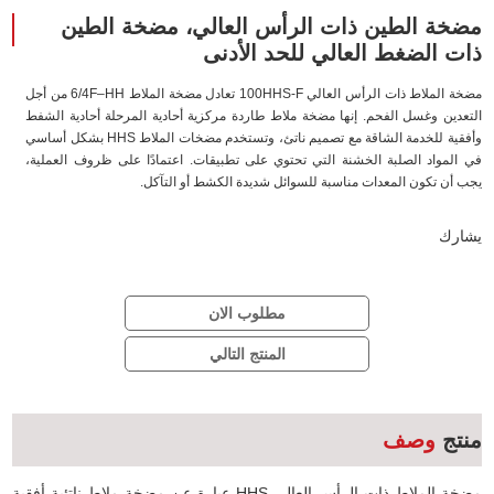
مضخة الطين ذات الرأس العالي، مضخة الطين
ذات الضغط العالي للحد الأدنى
مضخة الملاط ذات الرأس العالي 100HHS-F تعادل مضخة الملاط 6/4F–HH من أجل
التعدين وغسل الفحم. إنها مضخة ملاط طاردة مركزية أحادية المرحلة أحادية الشفط
وأفقية للخدمة الشاقة مع تصميم ناتئ، وتستخدم مضخات الملاط HHS بشكل أساسي
في المواد الصلبة الخشنة التي تحتوي على تطبيقات. اعتمادًا على ظروف العملية،
يجب أن تكون المعدات مناسبة للسوائل شديدة الكشط أو التآكل.
يشارك
مطلوب الان
المنتج التالي
منتج
وصف
مضخة الملاط ذات الرأس العالي HHS عبارة عن مضخة ملاط ناتئية أفقية