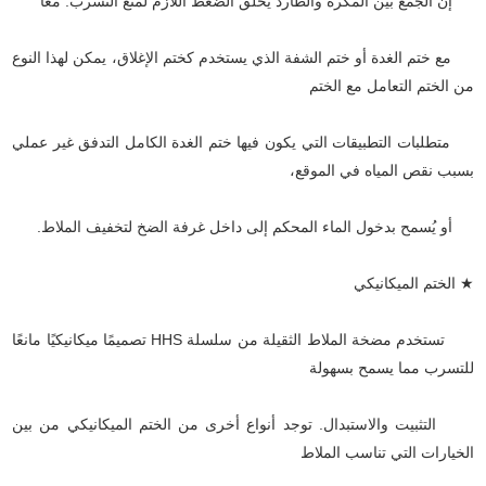
إن الجمع بين المكره والطارد يخلق الضغط اللازم لمنع التسرب. معاً
مع ختم الغدة أو ختم الشفة الذي يستخدم كختم الإغلاق، يمكن لهذا النوع
من الختم التعامل مع الختم
متطلبات التطبيقات التي يكون فيها ختم الغدة الكامل التدفق غير عملي
بسبب نقص المياه في الموقع،
أو يُسمح بدخول الماء المحكم إلى داخل غرفة الضخ لتخفيف الملاط.
★ الختم الميكانيكي
تستخدم مضخة الملاط الثقيلة من سلسلة HHS تصميمًا ميكانيكيًا مانعًا
للتسرب مما يسمح بسهولة
التثبيت والاستبدال. توجد أنواع أخرى من الختم الميكانيكي من بين
الخيارات التي تناسب الملاط